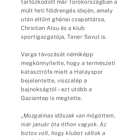
tartózkodott már Törökországban a
múlt heti földrengés idején, amely
után eltűnt ghánai csapattársa,
Christian Atsu és a klub
sportigazgatója, Taner Savut is.
Varga távozását némiképp
megkönnyítette, hogy a természeti
katasztrófa miatt a Hatayspor
bejelentette, visszalép a
bajnokságtól – ezt utóbb a
Gaziantep is megtette.
„Mozgalmas időszak van mögöttem,
már január óta itthon vagyok. Az
biztos volt, hogy klubot váltok a