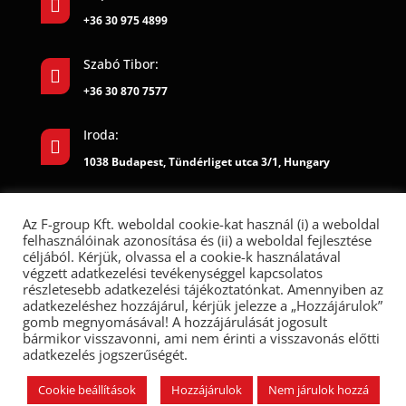

+36 30 975 4899
Szabó Tibor:

+36 30 870 7577
Iroda:

1038 Budapest, Tündérliget utca 3/1, Hungary
Az F-group Kft. weboldal cookie-kat használ (i) a weboldal
felhasználóinak azonosítása és (ii) a weboldal fejlesztése
céljából. Kérjük, olvassa el a cookie-k használatával
végzett adatkezelési tevékenységgel kapcsolatos
részletesebb adatkezelési tájékoztatónkat. Amennyiben az
adatkezeléshez hozzájárul, kérjük jelezze a „Hozzájárulok”
gomb megnyomásával! A hozzájárulását jogosult
bármikor visszavonni, ami nem érinti a visszavonás előtti
adatkezelés jogszerűségét.
F-group Kft. © 2022. All rights reserved.
Cookie beállítások
Hozzájárulok
Nem járulok hozzá