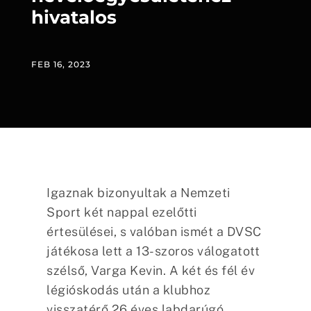
hivatalos
FEB 16, 2023
Igaznak bizonyultak a Nemzeti
Sport két nappal ezelőtti
értesülései, s valóban ismét a DVSC
játékosa lett a 13-szoros válogatott
szélső, Varga Kevin. A két és fél év
légióskodás után a klubhoz
visszatérő 26 éves labdarúgó