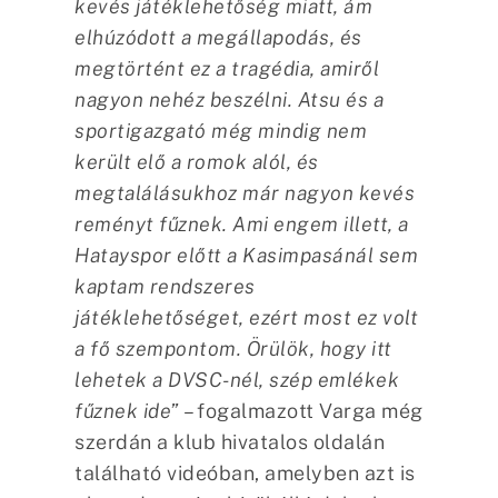
kevés játéklehetőség miatt, ám
elhúzódott a megállapodás, és
megtörtént ez a tragédia, amiről
nagyon nehéz beszélni. Atsu és a
sportigazgató még mindig nem
került elő a romok alól, és
megtalálásukhoz már nagyon kevés
reményt fűznek. Ami engem illett, a
Hatayspor előtt a Kasimpasánál sem
kaptam rendszeres
játéklehetőséget, ezért most ez volt
a fő szempontom. Örülök, hogy itt
lehetek a DVSC-nél, szép emlékek
fűznek ide”
– fogalmazott Varga még
szerdán a klub hivatalos oldalán
található videóban, amelyben azt is