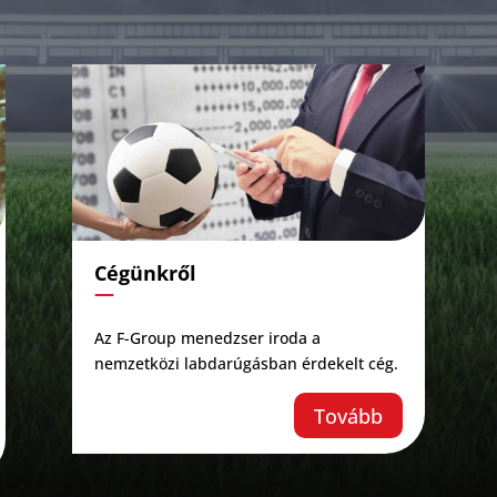
Cégünkről
—
Az F-Group menedzser iroda a
nemzetközi labdarúgásban érdekelt cég.
Tovább