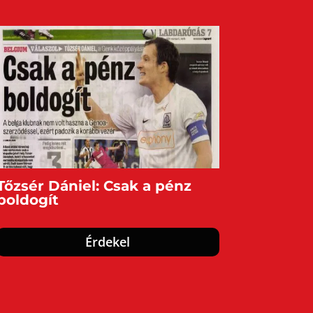
Tőzsér Dániel: Csak a pénz
boldogít
Érdekel