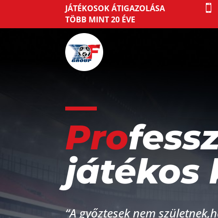
JÁTÉKOSOK ÁTIGAZOLÁSA

TÖBB MINT 20 ÉVE
Pro
fessz
játékos 
“A győztesek nem születnek,