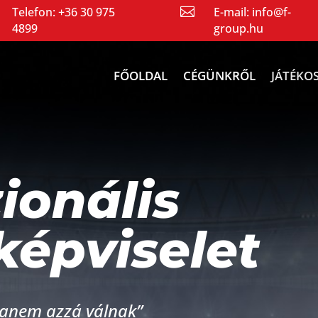
Telefon:
+36 30 975

E-mail:
info@f-
4899
group.hu
FŐOLDAL
CÉGÜNKRŐL
JÁTÉKO
ionális
képviselet
hanem azzá válnak”