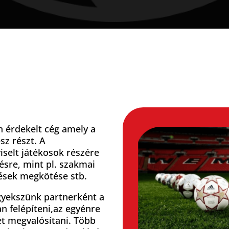
 érdekelt cég amely a
sz részt. A
viselt játékosok részére
zésre, mint pl. szakmai
dések megkötése stb.
igyekszünk partnerként a
n felépíteni,az egyénre
ét megvalósítani. Több