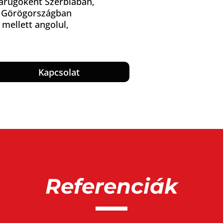
darúgóként Szerbiában,
. Görögországban
 mellett angolul,
Kapcsolat
Referenciák