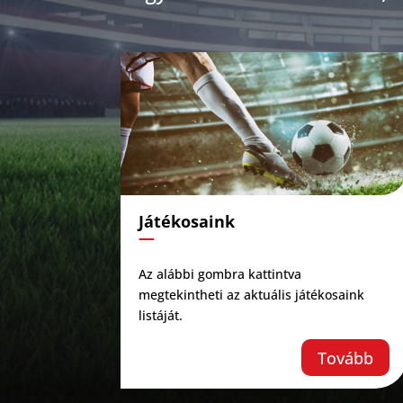
Játékosaink
—
Az alábbi gombra kattintva
megtekintheti az aktuális játékosaink
listáját.
Tovább