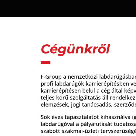
Cégünkről
F-Group a nemzetközi labdarúgásban
profi labdarúgók karrierépítésben ve
karrierépítésen belül a cég által kép
teljes körű szolgáltatás áll rendelke
elemzések, jogi tanácsadás, szerző
Sok éves tapasztalatot kihasználva 
labdarúgóval a pályafutását tudatosa
szabott szakmai-üzleti tervszerűség