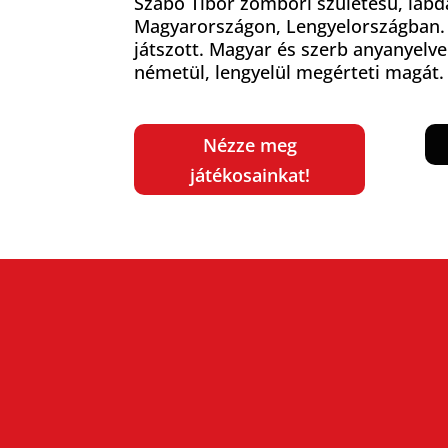
Szabó Tibor zombori születésű, lab
Magyarországon, Lengyelországban
játszott. Magyar és szerb anyanyelve
németül, lengyelül megérteti magát.
Nézze meg
játékosainkat!