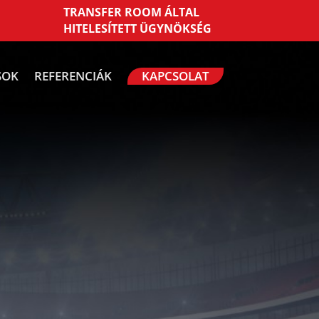
TRANSFER ROOM ÁLTAL
HITELESÍTETT ÜGYNÖKSÉG
SOK
REFERENCIÁK
KAPCSOLAT