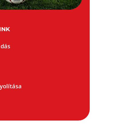
INK
adás
yolítása