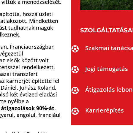
g vittük a menedzselését.
apította, hozzá üzleti
atlakozott. Mindketten
tást tudhatnak maguk
SZOLGÁLTATÁSA
elkeznek.
ában, Franciaországban
Szakmai tanács

 végezetül
az elsők között volt
censszel rendelkezett.
Jogi támogatás

zai transzfert
z karrierjét építette fel
 Dániel, Juhász Roland,
Átigazolás lebon

olsó két évtized eladási
tte nyélbe a
 átigazolások 90%-át
.
Karrierépítés

arul, angolul, franciául