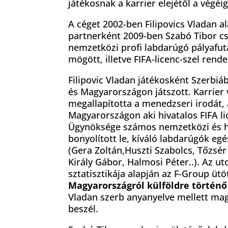
játékosnak a karrier elejétől a végéi
A céget 2002-ben Filipovics Vladan al
partnerként 2009-ben Szabó Tibor cs
nemzetközi profi labdarúgó pályafu
mögött, illetve FIFA-licenc-szel rend
Filipovic Vladan játékosként Szerbi
és Magyarországon játszott. Karrier
megallapította a menedzseri irodát, 
Magyarországon aki hivatalos FIFA li
Ügynöksége számos nemzetközi és ha
bonyolított le, kíváló labdarúgók egés
(Gera Zoltán,Huszti Szabolcs, Tőzsér
Király Gábor, Halmosi Péter..). Az ut
sztatisztikája alapján az F-Group ütö
Magyarországról külföldre történő
Vladan szerb anyanyelve mellett magy
beszél.