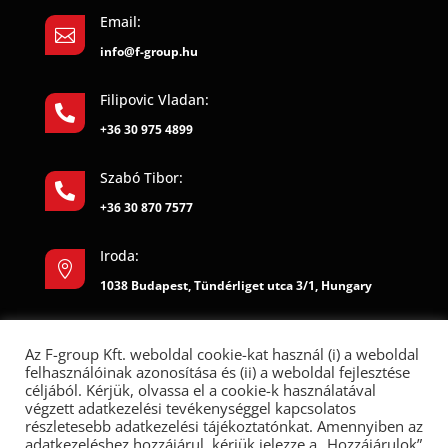
Email:

info@f-group.hu
Filipovic Vladan:

+36 30 975 4899
Szabó Tibor:

+36 30 870 7577
Iroda:

1038 Budapest, Tündérliget utca 3/1, Hungary
Az F-group Kft. weboldal cookie-kat használ (i) a weboldal
felhasználóinak azonosítása és (ii) a weboldal fejlesztése
céljából. Kérjük, olvassa el a cookie-k használatával
végzett adatkezelési tevékenységgel kapcsolatos
részletesebb adatkezelési tájékoztatónkat. Amennyiben az
adatkezeléshez hozzájárul, kérjük jelezze a „Hozzájárulok”