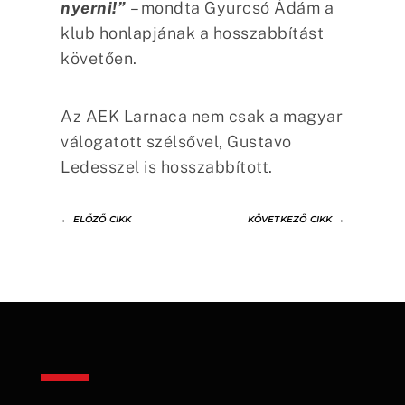
nyerni!”
– mondta Gyurcsó Ádám a
klub honlapjának a hosszabbítást
követően.
Az AEK Larnaca nem csak a magyar
válogatott szélsővel, Gustavo
Ledesszel is hosszabbított.
←
ELŐZŐ CIKK
KÖVETKEZŐ CIKK
→