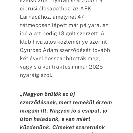
szélső 2021 nyarán szerződött a
ciprusi élcsapathoz, az AEK
Larnacához, amelynél 47
tétmeccsen lépett már pályára, ez
idő alatt pedig 13 gólt szerzett. A
klub hivatalos közleménye szerint
Gyurcsó Ádám szerződését további
két évvel hosszabbították meg,
vagyis a kontraktus immár 2025
nyaráig szól.
„Nagyon örülök az új
szerződésnek, mert remekül érzem
magam itt. Nagyon jó a csapat, jó
úton haladunk, s van miért
küzdenünk. Címeket szeretnénk