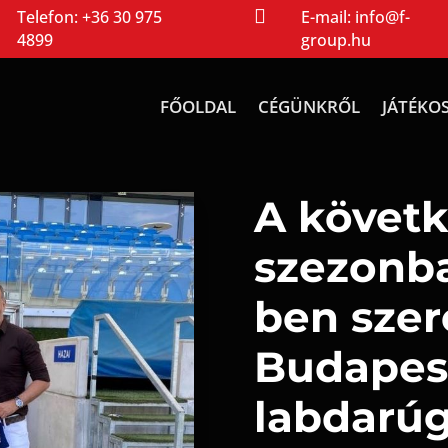

Telefon:
+36 30 975
E-mail:
info@f-
4899
group.hu
FŐOLDAL
CÉGÜNKRŐL
JÁTÉKO
A követ
szezonba
ben sze
Budapes
labdarú