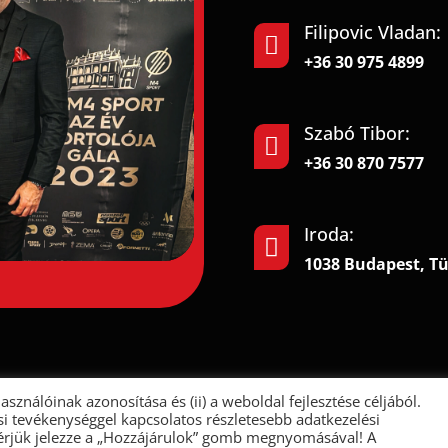
Filipovic Vladan:

+36 30 975 4899
Szabó Tibor:

+36 30 870 7577
Iroda:

1038 Budapest, Tü
asználóinak azonosítása és (ii) a weboldal fejlesztése céljából.
Ke
F-group Kft. © 2022. All rights reserved.
ési tevékenységgel kapcsolatos részletesebb adatkezelési
Re
kérjük jelezze a „Hozzájárulok” gomb megnyomásával! A