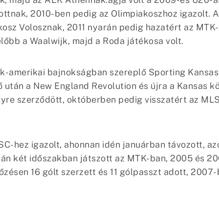
tnak, 2010-ben pedig az Olimpiakoszhoz igazolt. A 
osz Volosznak, 2011 nyarán pedig hazatért az MTK-
előbb a Waalwijk, majd a Roda játékosa volt.
-amerikai bajnokságban szereplő Sporting Kansas 
rő után a New England Revolution és újra a Kansas k
re szerződött, októberben pedig visszatért az MLS-
-hez igazolt, ahonnan idén januárban távozott, az
rán két időszakban játszott az MTK-ban, 2005 és 20
zésen 16 gólt szerzett és 11 gólpasszt adott, 2007-