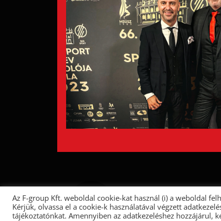
Az F-group Kft. weboldal cookie-kat használ (i) a weboldal felh
Kérjük, olvassa el a cookie-k használatával végzett adatkezel
tájékoztatónkat. Amennyiben az adatkezeléshez hozzájárul, 