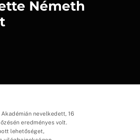
tette Németh
t
 Akadémián nevelkedett, 16
őzésén eredményes volt.
ott lehetőséget,
s világbajnokságon