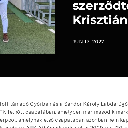
szerződ
Krisztián
JUN 17, 2022
atott támadó Győrben és a Sándor Károly Labdarúgó
TK felnőtt csapatában, amelyben már második mérk
verpool, amelynek első csapatában azonban nem kap
k, majd az AEK Athénnak.agja volt a 2009-es U20-a