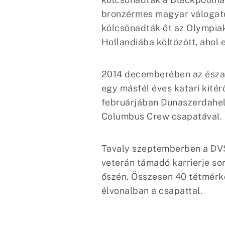
bronzérmes magyar válogatot
kölcsönadták őt az Olympiak
Hollandiába költözött, ahol 
2014 decemberében az észak
egy másfél éves katari kité
februárjában Dunaszerdahely
Columbus Crew csapatával.
Tavaly szeptemberben a DVSC
veterán támadó karrierje so
őszén. Összesen 40 tétmérkő
élvonalban a csapattal.