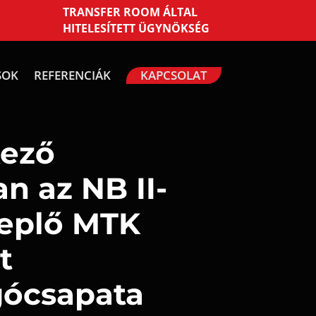
TRANSFER ROOM ÁLTAL
HITELESÍTETT ÜGYNÖKSÉG
SOK
REFERENCIÁK
KAPCSOLAT
kező
n az NB II-
replő MTK
t
gócsapata