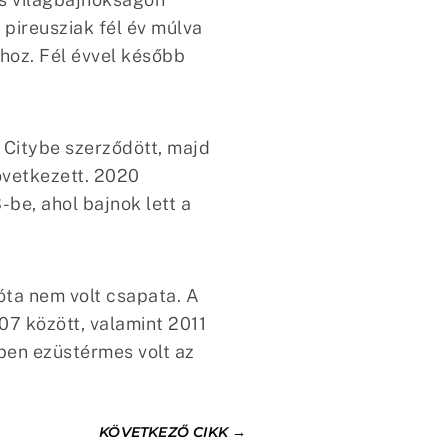
pireusziak fél év múlva
hoz. Fél évvel később
Citybe szerződött, majd
övetkezett. 2020
be, ahol bajnok lett a
óta nem volt csapata. A
07 között, valamint 2011
ben ezüstérmes volt az
KÖVETKEZŐ CIKK
→