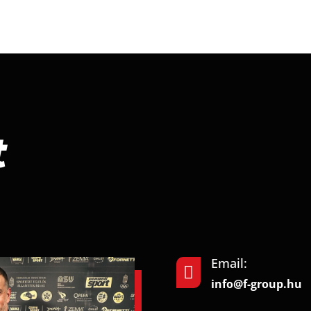
t
Email:

info@f-group.hu