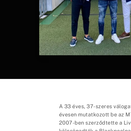
A 33 éves, 37-szeres válog
évesen mutatkozott be az M
2007-ben szerződtette a Li
kölcsönadták a Blackpoolna