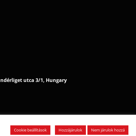
ndérliget utca 3/1, Hungary
zdőlap Ι Rólunk Ι Játékosok Ι
ferenciák Ι Hírek
Cookie beállítások
Hozzájárulok
Nem járulok hozzá